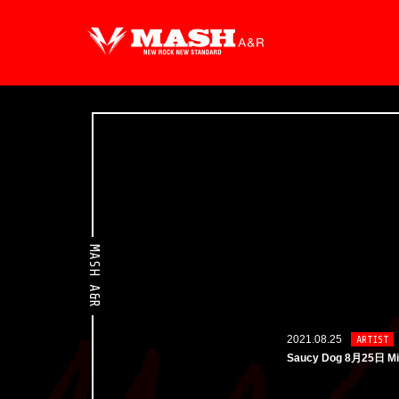
MASH A&R
2021.08.25
ARTIST
Saucy Dog 8月25