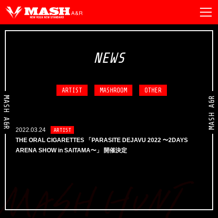
NEWS
ARTIST
MASHROOM
OTHER
MASH A&R
MASH A&R
2022.03.24
ARTIST
THE ORAL CIGARETTES 「PARASITE DEJAVU 2022 〜2DAYS
ARENA SHOW in SAITAMA〜」 開催決定