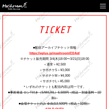
TICKET
■配信アーカイブチケット情報
https://eplus.jp/mashroom0314st/
※チケット販売期間 3/4(木)18:00〜3/21(日)18:00
＜通常＞¥2,500
＜サポチケS＞¥3,000
＜サポチケM＞¥4,000
＜サポチケL＞¥5,000
＊いずれのチケットも配信内容は同一です。
■
事前発送 ロンT付き（S/M/L/XL）6,500円（税込・別途送料・1D
別）
■
会場チケットのみ 全自由3,500円（税込・1D別）